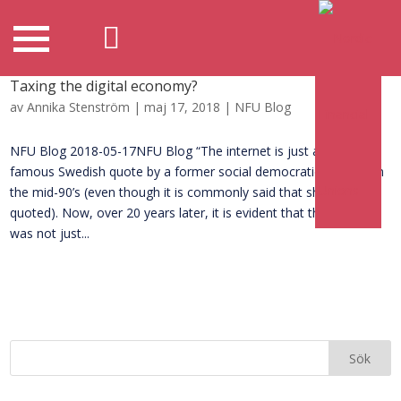
Taxing the digital economy?
av
Annika Stenström
|
maj 17, 2018
|
NFU Blog
NFU Blog 2018-05-17NFU Blog “The internet is just a fad” is a
famous Swedish quote by a former social democratic minister in
the mid-90’s (even though it is commonly said that she was mis-
quoted). Now, over 20 years later, it is evident that the internet
was not just...