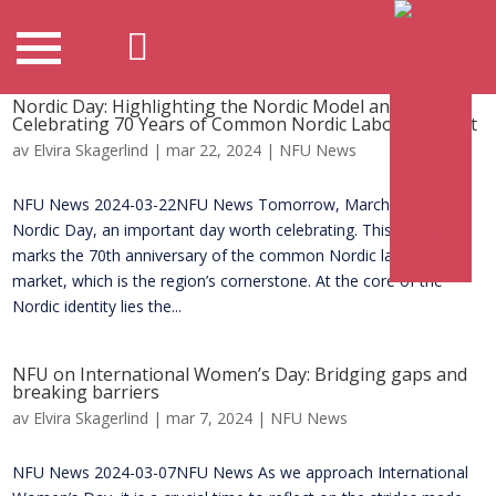
Nordic Day: Highlighting the Nordic Model and
Celebrating 70 Years of Common Nordic Labour Market
av
Elvira Skagerlind
|
mar 22, 2024
|
NFU News
NFU News 2024-03-22NFU News Tomorrow, March 23, marks
Nordic Day, an important day worth celebrating. This year also
marks the 70th anniversary of the common Nordic labour
market, which is the region’s cornerstone. At the core of the
Nordic identity lies the...
NFU on International Women’s Day: Bridging gaps and
breaking barriers
av
Elvira Skagerlind
|
mar 7, 2024
|
NFU News
NFU News 2024-03-07NFU News As we approach International